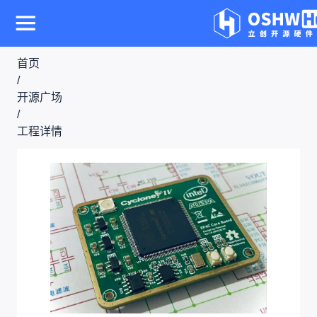
首页
/
开源广场
/
工程详情