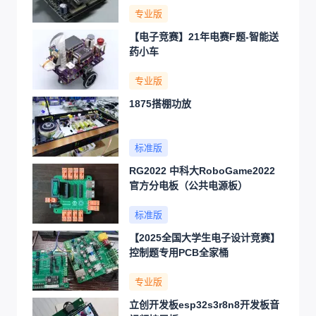
专业版
【电子竞赛】21年电赛F题-智能送
药小车
专业版
1875搭棚功放
标准版
RG2022 中科大RoboGame2022
官方分电板（公共电源板）
标准版
【2025全国大学生电子设计竞赛】
控制题专用PCB全家桶
专业版
立创开发板esp32s3r8n8开发板音