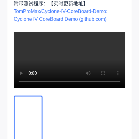
附带测试程序：【实时更新地址】
TomProMax/Cyclone-IV-CoreBoard-Demo:
Cyclone IV CoreBoard Demo (github.com)