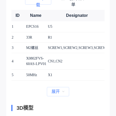
单
载
ID
Name
Designator
SOIC
1
EPCS16
U5
P1.2
2
33R
R1
R06
3
M2螺丝
SCREW1,SCREW2,SCREW3,SCREW4
M2
CON
X0802FVS-
4
CN1,CN2
P0.
60AS-LPV01
60A
OSC
5
50MHz
X1
W3.
展开
3D模型