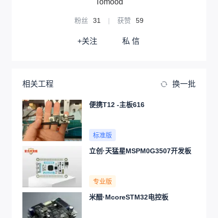
Tomood
粉丝
31
|
获赞
59
+关注
私 信
相关工程
换一批
便携T12 -主板616
标准版
立创·天猛星MSPM0G3507开发板
专业版
米醋·McoreSTM32电控板