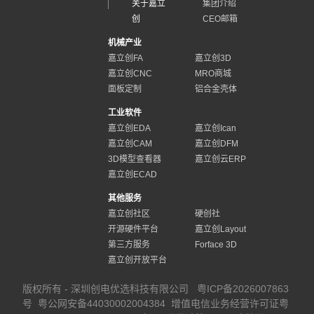
关于嘉立
集团介绍
创
CEO邮箱
机械产业
嘉立创FA
嘉立创3D
嘉立创CNC
MRO商城
面板定制
铝合金壳体
工业软件
嘉立创EDA
嘉立创Ican
嘉立创CAM
嘉立创DFM
3D模型查看器
嘉立创云ERP
嘉立创ECAD
其他服务
嘉立创社区
硬创社
开源硬件平台
嘉立创Layout
第三方服务
Forface 3D
嘉立创开放平台
版权所有 - 深圳创电优选科技有限公司
粤ICP备2026007863
号
粤公网安备44030002004384
增值电信业务经营许可证粤