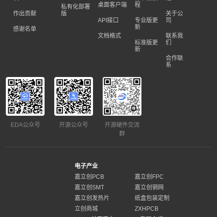
桌面客户端
程
私有化部署
作出贡献
版
关于公
API接口
专业版更
司
新
感谢名单
文档格式
联系我
标准版更
们
新
合作联
系
EDA公众号
开源公众号
开源硬件交流
群
电子产业
嘉立创PCB
嘉立创FPC
嘉立创SMT
嘉立创钢网
嘉立创发热片
纸盒包装定制
立创商城
ZXHPCB