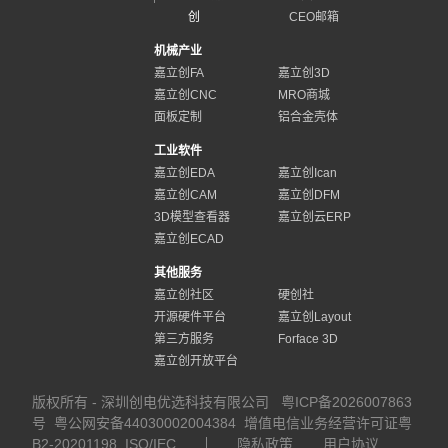
创
CEO邮箱
机械产业
嘉立创FA
嘉立创3D
嘉立创CNC
MRO商城
面板定制
铝合金壳体
工业软件
嘉立创EDA
嘉立创Ican
嘉立创CAM
嘉立创DFM
3D模型查看器
嘉立创云ERP
嘉立创ECAD
其他服务
嘉立创社区
硬创社
开源硬件平台
嘉立创Layout
第三方服务
Forface 3D
嘉立创开放平台
版权所有 - 深圳创电优选科技有限公司
粤ICP备2026007863
号
粤公网安备44030002004384
增值电信业务经营许可证粤
B2-20201198
ISO/IEC
隐私政策
用户协议