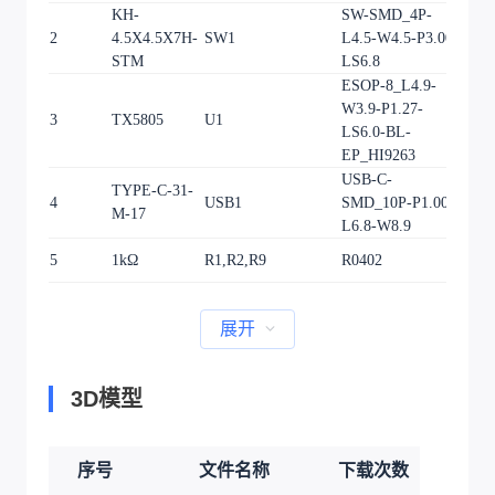
KH-
SW-SMD_4P-
2
4.5X4.5X7H-
SW1
L4.5-W4.5-P3.00-
1
STM
LS6.8
ESOP-8_L4.9-
W3.9-P1.27-
3
TX5805
U1
1
LS6.0-BL-
EP_HI9263
USB-C-
TYPE-C-31-
4
USB1
SMD_10P-P1.00-
1
M-17
L6.8-W8.9
5
1kΩ
R1,R2,R9
R0402
3
展开
3D模型
序号
文件名称
下载次数