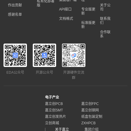
桌面客户端
程
私有化部署
作出贡献
版
关于公
API接口
专业版更
司
新
感谢名单
文档格式
联系我
标准版更
们
新
合作联
系
EDA公众号
开源公众号
开源硬件交流
群
电子产业
嘉立创PCB
嘉立创FPC
嘉立创SMT
嘉立创钢网
嘉立创发热片
纸盒包装定制
立创商城
ZXHPCB
关于嘉立
集团介绍