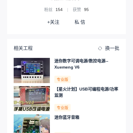
粉丝
154
|
获赞
95
+关注
私 信
相关工程
换一批
迷你数字可调电源/数控电源--
Xuemeng V6
专业版
【星火计划】USB可编程电源/功率
监测
专业版
迷你蓝牙音箱