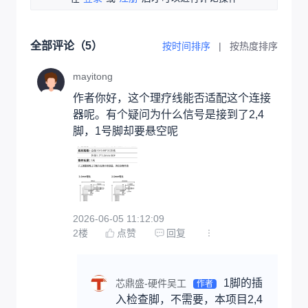
全部评论（
5
）
按时间排序
|
按热度排序
mayitong
作者你好，这个理疗线能否适配这个连接
器呢。有个疑问为什么信号是接到了2,4
脚，1号脚却要悬空呢
2026-06-05 11:12:09
2
楼
点赞
回复
1脚的插
芯鼎盛-硬件吴工
作者
入检查脚，不需要，本项目2,4