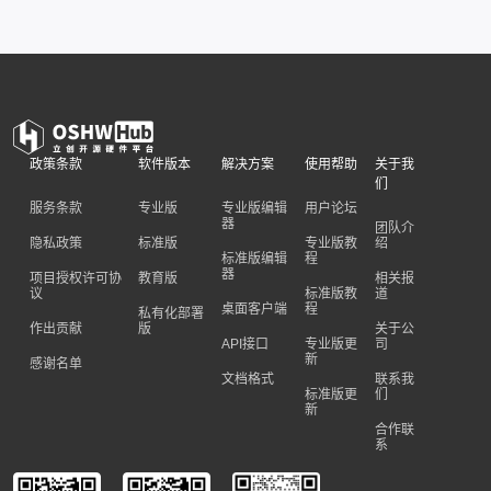
政策条款
软件版本
解决方案
使用帮助
关于我
们
服务条款
专业版
专业版编辑
用户论坛
器
团队介
隐私政策
标准版
专业版教
绍
标准版编辑
程
器
项目授权许可协
教育版
相关报
议
标准版教
道
桌面客户端
程
私有化部署
作出贡献
版
关于公
API接口
专业版更
司
新
感谢名单
文档格式
联系我
标准版更
们
新
合作联
系