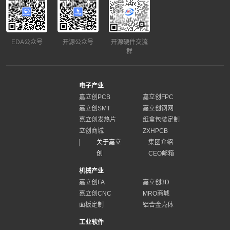
EDA公众号
开源公众号
开源硬件交流
群
电子产业
嘉立创PCB
嘉立创FPC
嘉立创SMT
嘉立创钢网
嘉立创发热片
纸盒包装定制
立创商城
ZXHPCB
关于嘉立
集团介绍
创
CEO邮箱
机械产业
嘉立创FA
嘉立创3D
嘉立创CNC
MRO商城
面板定制
铝合金壳体
工业软件