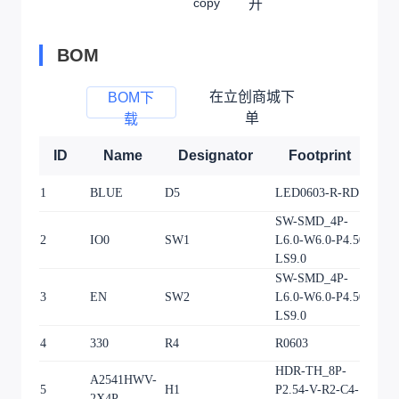
copy
开
BOM
在立创商城下
BOM下
单
载
ID
Name
Designator
Footprint
Q
1
BLUE
D5
LED0603-R-RD
1
SW-SMD_4P-
2
IO0
SW1
L6.0-W6.0-P4.50-
1
LS9.0
SW-SMD_4P-
3
EN
SW2
L6.0-W6.0-P4.50-
1
LS9.0
4
330
R4
R0603
1
HDR-TH_8P-
A2541HWV-
5
H1
P2.54-V-R2-C4-
1
2X4P