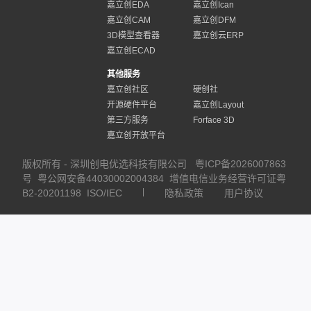
嘉立创EDA
嘉立创Ican
嘉立创CAM
嘉立创DFM
3D模型查看器
嘉立创云ERP
嘉立创ECAD
其他服务
嘉立创社区
硬创社
开源硬件平台
嘉立创Layout
第三方服务
Forface 3D
嘉立创开放平台
版权所有 - 深圳创电优选科技有限公司
粤ICP备2026007863
号
粤公网安备44030002004384
增值电信业务经营许可证粤
B2-20201198
ISO/IEC
隐私政策
用户协议