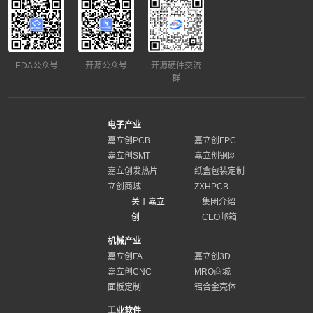
EDA公众号
开源公众号
开源硬件交流
群
电子产业
嘉立创PCB
嘉立创FPC
嘉立创SMT
嘉立创钢网
嘉立创发热片
纸盒包装定制
立创商城
ZXHPCB
关于嘉立
集团介绍
创
CEO邮箱
机械产业
嘉立创FA
嘉立创3D
嘉立创CNC
MRO商城
面板定制
铝合金壳体
工业软件