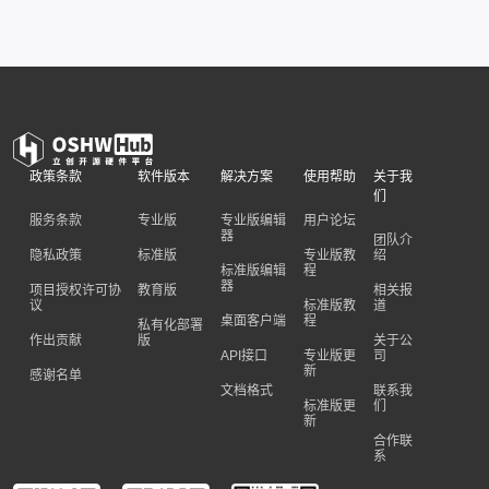
政策条款
软件版本
解决方案
使用帮助
关于我
们
服务条款
专业版
专业版编辑
用户论坛
器
团队介
隐私政策
标准版
专业版教
绍
标准版编辑
程
器
项目授权许可协
教育版
相关报
议
标准版教
道
桌面客户端
程
私有化部署
作出贡献
版
关于公
API接口
专业版更
司
新
感谢名单
文档格式
联系我
标准版更
们
新
合作联
系