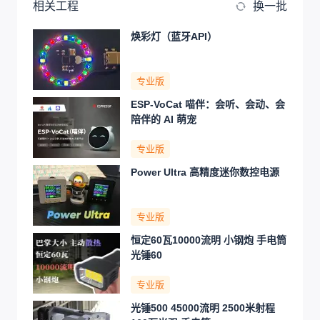
相关工程
换一批
焕彩灯（蓝牙API）
专业版
ESP-VoCat 喵伴：会听、会动、会
陪伴的 AI 萌宠
专业版
Power Ultra 高精度迷你数控电源
专业版
恒定60瓦10000流明 小钢炮 手电筒
光锤60
专业版
光锤500 45000流明 2500米射程