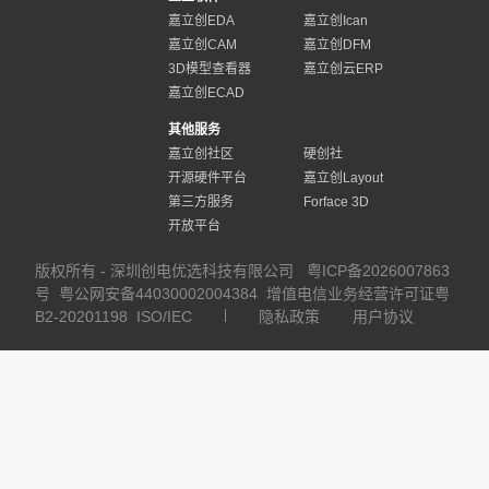
嘉立创EDA
嘉立创Ican
嘉立创CAM
嘉立创DFM
3D模型查看器
嘉立创云ERP
嘉立创ECAD
其他服务
嘉立创社区
硬创社
开源硬件平台
嘉立创Layout
第三方服务
Forface 3D
开放平台
版权所有 - 深圳创电优选科技有限公司
粤ICP备2026007863
号
粤公网安备44030002004384
增值电信业务经营许可证粤
B2-20201198
ISO/IEC
隐私政策
用户协议