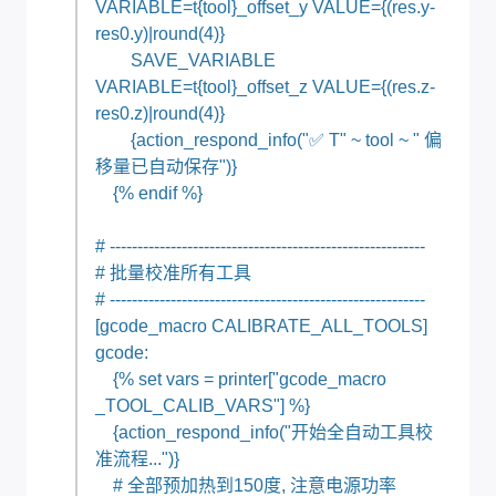
VARIABLE=t{tool}_offset_y VALUE={(res.y-
res0.y)|round(4)}
SAVE_VARIABLE
VARIABLE=t{tool}_offset_z VALUE={(res.z-
res0.z)|round(4)}
{action_respond_info("✅ T" ~ tool ~ " 偏
移量已自动保存")}
{% endif %}
# ---------------------------------------------------------
# 批量校准所有工具
# ---------------------------------------------------------
[gcode_macro CALIBRATE_ALL_TOOLS]
gcode:
{% set vars = printer["gcode_macro
_TOOL_CALIB_VARS"] %}
{action_respond_info("开始全自动工具校
准流程...")}
# 全部预加热到150度, 注意电源功率