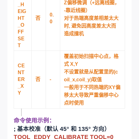
Z偏移微调（+远离线圈，
_H
-靠近线圈）
EIG
0.
HT
否
对于热端高度差相差太大
0
_O
时, 避免因高度差太大而
FF
造成撞机
SE
T
覆盖初始扫描中心点，格
式 X,Y
CE
不设置就是从配置里的(c
NT
ER
否
-
oil_x,coil_y)取值
_X
一般用于不同热端的XY偏
Y
移太大导致严重偏移中心
点时使用
命令使用示例：
; 基本校准（默认 45° 和 135° 方向）
TOOL_EDDY_CALIBRATE TOOL=0