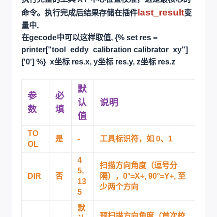
last_result
命令。执行完成后结果存储在插件
变
量中,
在gecode中可以这样取值, {% set res =
printer["tool_eddy_calibration calibrator_xy"]
['0'] %}
x坐标 res.x,
y坐标 res.y,
z坐标 res.z
默
参
必
认
说明
数
填
值
TO
是
-
工具标识符，如 0、1
OL
4
扫描方向角度（逗号分
5,
DIR
否
隔），0°=X+, 90°=Y+, 至
13
少两个方向
5
默
预扫描方向角度（首次校