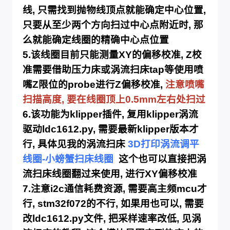
线, 只需找到抛物线顶点就能确定中心位置,
只要从至少两个方向扫过中心点附近时, 那
么就能确定线圈的精确中心点位置
5.该线圈目前只能测量XY的偏移校准, Z校
准需要借助压力床或涡流扫床tap等使用喷
嘴Z限位的probe进行Z偏移校准,
注意喷嘴
扫描高度, 要在线圈顶上0.5mm左右处扫过
6.该功能为klipper插件, 复用klipper涡流
驱动ldc1612.py, 需要最新klipper版本才
行, 具体见我的涡流扫床
3D打印涡流调平
线圈-小螃蟹扫床线圈
这个也可以直接把涡
流
扫床线圈翻过来使用, 进行XY偏移校准
7.
注意i2c通信耗费资源, 需要高主频mcu才
行, stm32f072的不行, 如果用也可以, 需要
改ldc1612.py文件, 把采样速率改低, 见涡