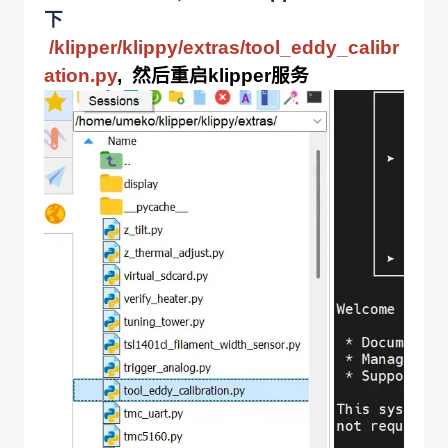
下
/klipper/klippy/extras/tool_eddy_calibr
ation.py
, 然后重启klipper服务