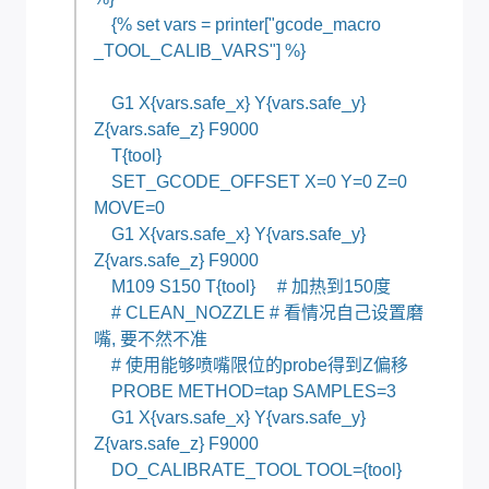
{% set vars = printer["gcode_macro
_TOOL_CALIB_VARS"] %}
G1 X{vars.safe_x} Y{vars.safe_y}
Z{vars.safe_z} F9000
T{tool}
SET_GCODE_OFFSET X=0 Y=0 Z=0
MOVE=0
G1 X{vars.safe_x} Y{vars.safe_y}
Z{vars.safe_z} F9000
M109 S150 T{tool} # 加热到150度
# CLEAN_NOZZLE # 看情况自己设置磨
嘴, 要不然不准
# 使用能够喷嘴限位的probe得到Z偏移
PROBE METHOD=tap SAMPLES=3
G1 X{vars.safe_x} Y{vars.safe_y}
Z{vars.safe_z} F9000
DO_CALIBRATE_TOOL TOOL={tool}