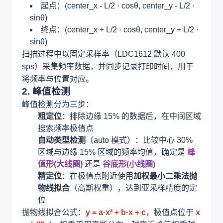
起点：(center_x - L/2 · cosθ, center_y - L/2 ·
sinθ)
终点：(center_x + L/2 · cosθ, center_y + L/2 ·
sinθ)
扫描过程中以固定采样率（LDC1612 默认 400
sps）采集频率数据，并同步记录打印时间，用于
将频率与位置对应。
2. 峰值检测
峰值检测分为三步：
粗定位
：排除边缘 15% 的数据后，在中间区域
搜索频率极值点
自动类型检测
（auto 模式）：比较中心 30%
区域与边缘 15% 区域的频率均值，确定是
峰
值形(大线圈)
还是
谷底形(小线圈)
精定位
：在极值点附近使用
加权最小二乘法抛
物线拟合
（高斯权重），达到亚采样精度的定
位
抛物线拟合公式：
y = a·x² + b·x + c
，极值点位于
x