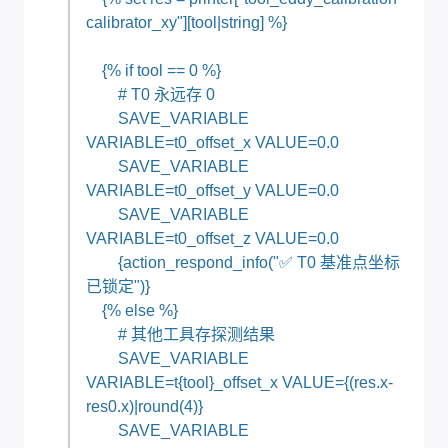
calibrator_xy"][tool|string] %}
{% if tool == 0 %}
# T0 永远存 0
SAVE_VARIABLE
VARIABLE=t0_offset_x VALUE=0.0
SAVE_VARIABLE
VARIABLE=t0_offset_y VALUE=0.0
SAVE_VARIABLE
VARIABLE=t0_offset_z VALUE=0.0
{action_respond_info("✅ T0 基准点坐标
已锁定")}
{% else %}
# 其他工具存探测结果
SAVE_VARIABLE
VARIABLE=t{tool}_offset_x VALUE={(res.x-
res0.x)|round(4)}
SAVE_VARIABLE