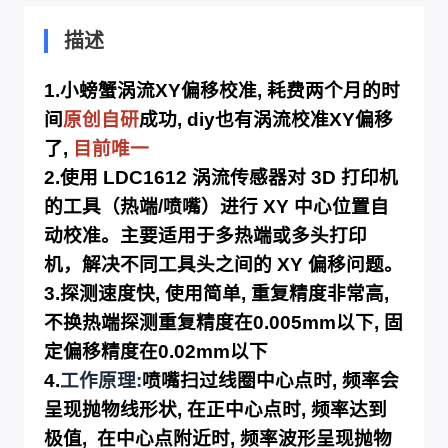
描述
1.小螃蟹涡流XY偏移校准, 耗费两个月的时
间
原创自研
成功, diy也有涡流校准XY偏移
了,
目前唯一
2.使用 LDC1612 涡流传感器对 3D 打印机
的工具（热端/喷嘴）进行 XY 中心位置自
动校准。主要适用于多热端或多头打印
机，解决不同工具头之间的 XY 偏移问题。
3.探测速度快, 使用简单, 重复精度非常高,
不换热端探测重复精度在0.005mm以下, 固
定偏移精度在0.02mm以下
4.
工作原理:
喷嘴扫过线圈中心点时, 频率会
呈现抛物线形状, 在正中心点时, 频率达到
极值, 在中心点附近时, 频率波形呈现抛物