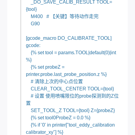
_DO_SAVE_CALIB_RESULT TOOL=
{tool}
M400 # 【关键】等待动作走完
G90
[gcode_macro DO_CALIBRATE_TOOL]
gcode:
{% set tool = params.TOOL|default(0)|int
%}
{% set probeZ =
printer.probe.last_probe_position.z %}
# 清除上次的中心点位置
CLEAR_TOOL_CENTER TOOL={tool}
# 设置 使用喷嘴限位的probe探测到的Z位
置
SET_TOOL_Z TOOL={tool} Z={probeZ}
{% set tool0ProbeZ = 0.0 %}
{% if '0' in printer["tool_eddy_calibration
calibrator_xy"] %}