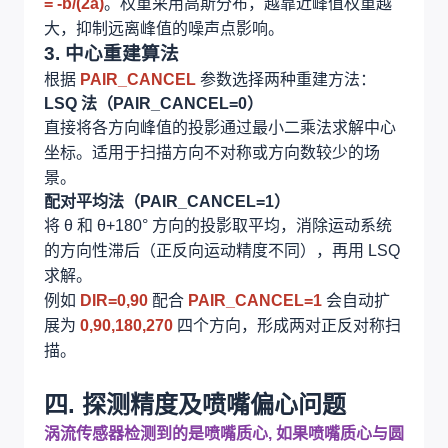
= -b/(2a)
。权重采用高斯分布，越靠近峰值权重越
大，抑制远离峰值的噪声点影响。
3. 中心重建算法
根据
PAIR_CANCEL
参数选择两种重建方法：
LSQ 法（PAIR_CANCEL=0）
直接将各方向峰值的投影通过最小二乘法求解中心
坐标。适用于扫描方向不对称或方向数较少的场
景。
配对平均法（PAIR_CANCEL=1）
将 θ 和 θ+180° 方向的投影取平均，消除运动系统
的方向性滞后（正反向运动精度不同），再用 LSQ
求解。
例如
DIR=0,90
配合
PAIR_CANCEL=1
会自动扩
展为
0,90,180,270
四个方向，形成两对正反对称扫
描。
四. 探测精度及
喷嘴偏心问题
涡流传感器检测到的是喷嘴质心, 如果喷嘴质心与圆