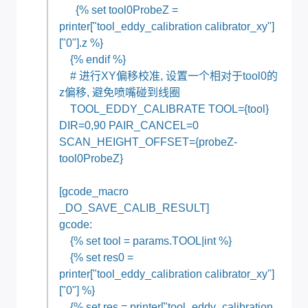
{% set tool0ProbeZ =
printer["tool_eddy_calibration calibrator_xy"]
["0"].z %}
{% endif %}
# 进行XY偏移校准, 设置一个相对于tool0的
z偏移, 避免喷嘴碰到线圈
TOOL_EDDY_CALIBRATE TOOL={tool}
DIR=0,90 PAIR_CANCEL=0
SCAN_HEIGHT_OFFSET={probeZ-
tool0ProbeZ}
[gcode_macro
_DO_SAVE_CALIB_RESULT]
gcode:
{% set tool = params.TOOL|int %}
{% set res0 =
printer["tool_eddy_calibration calibrator_xy"]
["0"] %}
{% set res = printer["tool_eddy_calibration