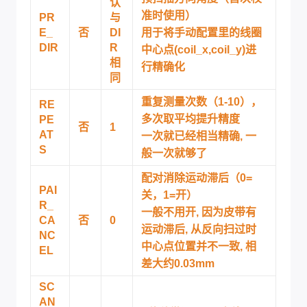
认
准时使用）
PR
与
E_
否
DI
用于将手动配置里的线圈
DIR
R
中心点(coil_x,coil_y)进
相
行精确化
同
重复测量次数（1-10），
RE
多次取平均提升精度
PE
否
1
AT
一次就已经相当精确, 一
S
般一次就够了
配对消除运动滞后（0=
PAI
关，1=开）
R_
一般不用开, 因为皮带有
CA
否
0
运动滞后, 从反向扫过时
NC
中心点位置并不一致, 相
EL
差大约0.03mm
SC
AN