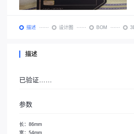
描述
设计图
BOM
描述
已验证……
参数
长：86mm
宽：54mm