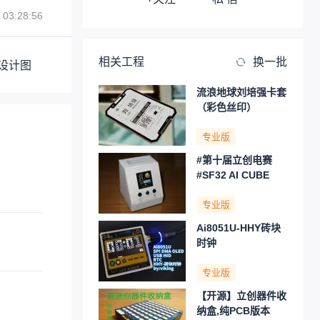
 03:28:56
相关工程
换一批
设计图
流浪地球刘培强卡套
（彩色丝印）
专业版
#第十届立创电赛
#SF32 AI CUBE
专业版
Ai8051U-HHY砖块
时钟
专业版
【开源】立创器件收
纳盒,纯PCB版本