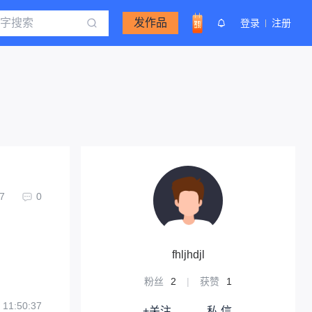
发作品
登录
注册
7
0
fhljhdjl
粉丝
2
|
获赞
1
 11:50:37
+关注
私 信