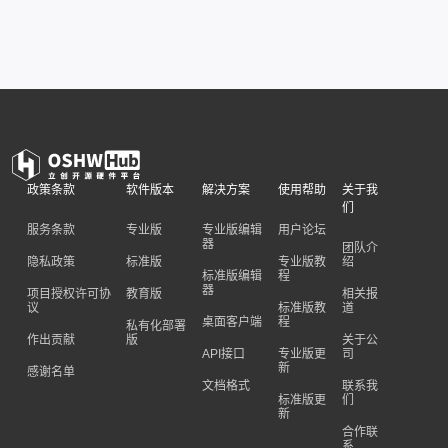
政策条款
软件版本
解决方案
使用帮助
关于我
们
服务条款
专业版
专业版编辑
用户论坛
器
团队介
隐私政策
标准版
专业版教
绍
标准版编辑
程
器
项目授权许可协
教育版
相关报
议
标准版教
道
桌面客户端
程
私有化部署
作出贡献
版
关于公
API接口
专业版更
司
新
感谢名单
文档格式
联系我
标准版更
们
新
合作联
系