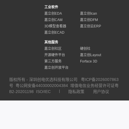
工业软件
嘉立创EDA
嘉立创Ican
嘉立创CAM
嘉立创DFM
3D模型查看器
嘉立创云ERP
嘉立创ECAD
其他服务
嘉立创社区
硬创社
开源硬件平台
嘉立创Layout
第三方服务
Forface 3D
嘉立创开放平台
版权所有 - 深圳创电优选科技有限公司
粤ICP备2026007863
号
粤公网安备44030002004384
增值电信业务经营许可证粤
B2-20201198
ISO/IEC
隐私政策
用户协议