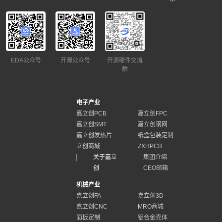
EDA公众号
开源公众号
开源硬件交流
群
电子产业
嘉立创PCB
嘉立创FPC
嘉立创SMT
嘉立创钢网
嘉立创发热片
纸盒包装定制
立创商城
ZXHPCB
关于嘉立
集团介绍
创
CEO邮箱
机械产业
嘉立创FA
嘉立创3D
嘉立创CNC
MRO商城
面板定制
铝合金壳体