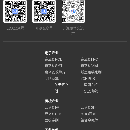
EDA公众号
开源公众号
开源硬件交流
群
电子产业
嘉立创PCB
嘉立创FPC
嘉立创SMT
嘉立创钢网
嘉立创发热片
纸盒包装定制
立创商城
ZXHPCB
关于嘉立
集团介绍
创
CEO邮箱
机械产业
嘉立创FA
嘉立创3D
嘉立创CNC
MRO商城
面板定制
铝合金壳体