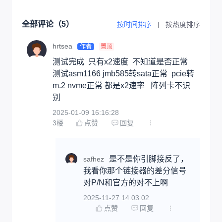
全部评论（
5
）
按时间排序
|
按热度排序
hrtsea
作者
置顶
测试完成  只有x2速度  不知道是否正常 
测试asm1166 jmb585转sata正常  pcie转
m.2 nvme正常 都是x2速率   阵列卡不识
别
2025-01-09 16:16:28
3
楼
点赞
回复
是不是你引脚接反了，
safhez
我看你那个链接器的差分信号
对P/N和官方的对不上啊
2025-11-27 14:03:02
点赞
回复