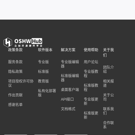
政策条款
软件版本
解决方案
使用帮助
关于我
们
服务条款
专业版
专业版编辑
用户论坛
器
团队介
隐私政策
标准版
专业版教
绍
标准版编辑
程
器
项目授权许可协
教育版
相关报
议
标准版教
道
桌面客户端
程
私有化部署
作出贡献
版
关于公
API接口
专业版更
司
新
感谢名单
文档格式
联系我
标准版更
们
新
合作联
系