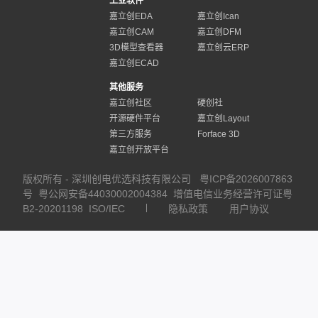
工业软件
嘉立创EDA
嘉立创Ican
嘉立创CAM
嘉立创DFM
3D模型查看器
嘉立创云ERP
嘉立创ECAD
其他服务
嘉立创社区
硬创社
开源硬件平台
嘉立创Layout
第三方服务
Forface 3D
嘉立创开放平台
版权所有 - 深圳创电优选科技有限公司
粤ICP备2026007863
号
粤公网安备44030002004384
增值电信业务经营许可证粤
B2-20201198
ISO/IEC
隐私政策
用户协议