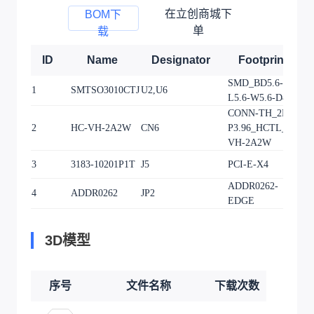
在立创商城下
BOM下
单
载
ID
Name
Designator
Footprint
SMD_BD5.6-
1
SMTSO3010CTJ
U2,U6
2
L5.6-W5.6-D4.1
CONN-TH_2P-
2
HC-VH-2A2W
CN6
P3.96_HCTL_HC-
1
VH-2A2W
3
3183-10201P1T
J5
PCI-E-X4
1
ADDR0262-
4
ADDR0262
JP2
1
EDGE
3D模型
序号
文件名称
下载次数