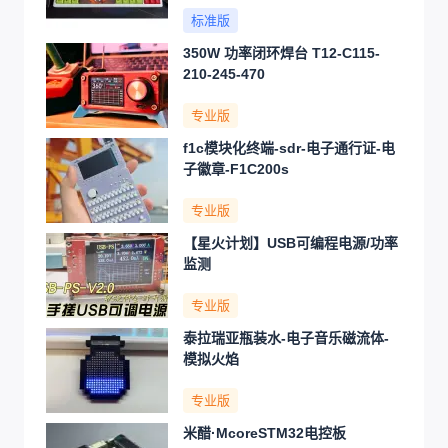
标准版
350W 功率闭环焊台 T12-C115-
210-245-470
专业版
f1c模块化终端-sdr-电子通行证-电
子徽章-F1C200s
专业版
【星火计划】USB可编程电源/功率
监测
专业版
泰拉瑞亚瓶装水-电子音乐磁流体-
模拟火焰
专业版
米醋·McoreSTM32电控板