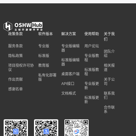
政策条款
软件版本
解决方案
使用帮助
关于我
们
服务条款
专业版
专业版编辑
用户论坛
器
团队介
隐私政策
标准版
专业版教
绍
标准版编辑
程
器
项目授权许可协
教育版
相关报
议
标准版教
道
桌面客户端
程
私有化部署
作出贡献
版
关于公
API接口
专业版更
司
新
感谢名单
文档格式
联系我
标准版更
们
新
合作联
系