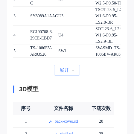
C
W2.5-P0.50-TL
TSOT-23-5_L2.9-
3
SY8089A1AAC
U3
W1.6-P0.95-
1
LS2.8-BR
SOT-23-6_L2.9-
EC190708-3-
4
U4
W1.6-P0.95-
1
29CE-EBD7
LS2.9-BL
TS-1086EV-
SW-SMD_TS-
5
SW1
1
AR03526
1086EV-AR03526
展开
3D模型
序号
文件名称
下载次数
1
back-cover.stl
28
2
shell.stl
28