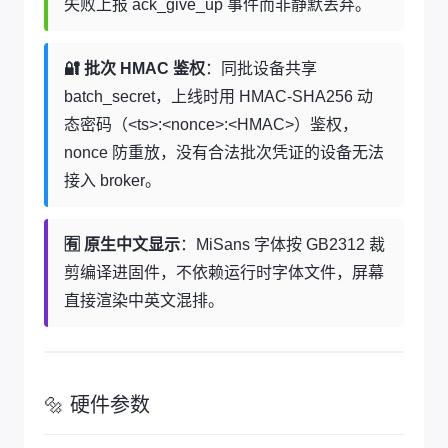
失败上报 ack_give_up 事件而非静默丢弃。
🔐 批次 HMAC 鉴权
：同批设备共享
batch_secret，上线时用 HMAC-SHA256 动
态密码（<ts>:<nonce>:<HMAC>）鉴权，
nonce 防重放，没有合法批次凭证的设备无法
接入 broker。
🈶 原生中文显示
：MiSans 字体按 GB2312 裁
剪编译进固件，不依赖运行时字体文件，屏幕
直接渲染中英文混排。
🔩 硬件参数