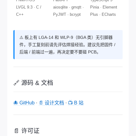
LVGL 9.3 · C /
aiosqlite · gmqtt ·
Pinia · Element
C++
PyJWT · bcrypt
Plus · ECharts
⚠️ 板上有 LGA-14 和 WLP-9（BGA 类）无引脚器
件，手工复刻前请先评估焊接经验。建议先把固件 /
后端 / 前端过一遍，再决定要不要碰 PCB。
🔗 源码 & 文档
🐙 GitHub
·
📄 设计文档
·
📺 B 站
📄 许可证