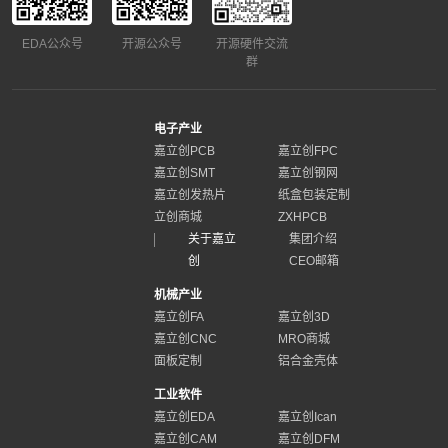
EDA公众号
开源公众号
开源硬件交流
群
电子产业
嘉立创PCB
嘉立创FPC
嘉立创SMT
嘉立创钢网
嘉立创发热片
纸盒包装定制
立创商城
ZXHPCB
关于嘉立
集团介绍
创
CEO邮箱
机械产业
嘉立创FA
嘉立创3D
嘉立创CNC
MRO商城
面板定制
铝合金壳体
工业软件
嘉立创EDA
嘉立创Ican
嘉立创CAM
嘉立创DFM