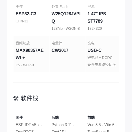
主控
外置 Flash
屏幕
IMU
ESP32-C3
W25Q128JVPI
1.47" IPS
LSM
Q
ST7789
QFN-32
六轴 ·
128Mb · WSON-8
172×320
音频功放
电量计
充电
PCB
MAX98357AE
CW2017
USB-C
36.
WL+
m
锂电池 + DCDC ·
硬件电源路径切换
I²S · WLP-9
双层 ·
🛠️ 软件栈
固件
后端
前端
ESP-IDF v5.x ·
Python 3.11 ·
Vue 3.5 · Vite 6 ·
FreeRTOS
FastAPI
TypeScript 5