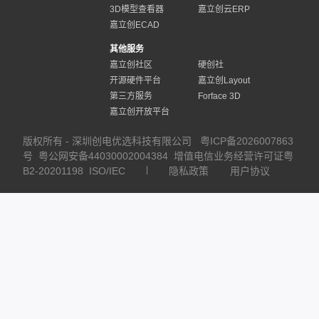
3D模型查看器
嘉立创云ERP
嘉立创ECAD
其他服务
嘉立创社区
硬创社
开源硬件平台
嘉立创Layout
第三方服务
Forface 3D
嘉立创开放平台
版权所有 - 深圳创电优选科技有限公司
粤ICP备2026007863
号
粤公网安备44030002004384
增值电信业务经营许可证粤
B2-20201198
ISO/IEC
隐私政策
用户协议