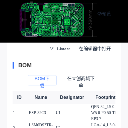
预览
在编辑器中打开
V1.1-latest
BOM
在立创商城下
BOM下
单
载
ID
Name
Designator
Footprint
QFN-32_L5.0-
1
ESP-32C3
U1
W5.0-P0.50-TL-
1
EP3.7
LSM6DS3TR-
LGA-14_L3.0-
2
U2
1