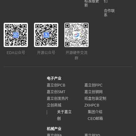
标准版更
们
新
合作联
系
EDA公众号
开源公众号
开源硬件交流
群
电子产业
嘉立创PCB
嘉立创FPC
嘉立创SMT
嘉立创钢网
嘉立创发热片
纸盒包装定制
立创商城
ZXHPCB
关于嘉立
集团介绍
创
CEO邮箱
机械产业
嘉立创FA
嘉立创3D