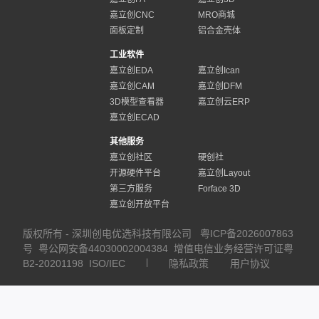
嘉立创CNC
MRO商城
面板定制
铝合金壳体
工业软件
嘉立创EDA
嘉立创Ican
嘉立创CAM
嘉立创DFM
3D模型查看器
嘉立创云ERP
嘉立创ECAD
其他服务
嘉立创社区
硬创社
开源硬件平台
嘉立创Layout
第三方服务
Forface 3D
嘉立创开放平台
版权所有 - 深圳创电优选科技有限公司
粤ICP备2026007863
号
粤公网安备44030002004384
增值电信业务经营许可证粤
B2-20201198
ISO/IEC
隐私政策
用户协议