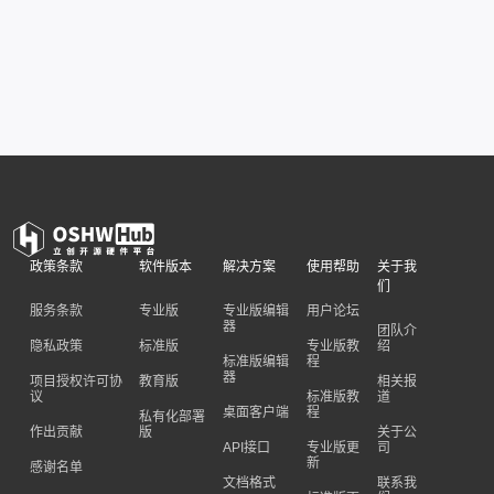
政策条款
软件版本
解决方案
使用帮助
关于我
们
服务条款
专业版
专业版编辑
用户论坛
器
团队介
隐私政策
标准版
专业版教
绍
标准版编辑
程
器
项目授权许可协
教育版
相关报
议
标准版教
道
桌面客户端
程
私有化部署
作出贡献
版
关于公
API接口
专业版更
司
新
感谢名单
文档格式
联系我