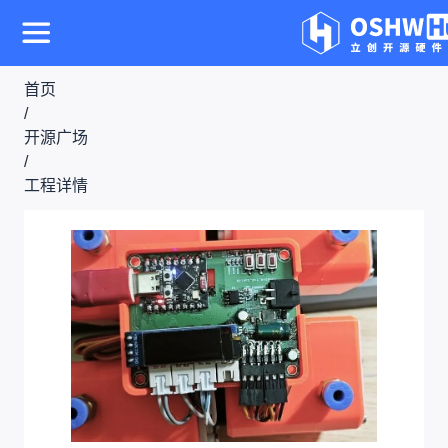
首页
/
开源广场
/
工程详情