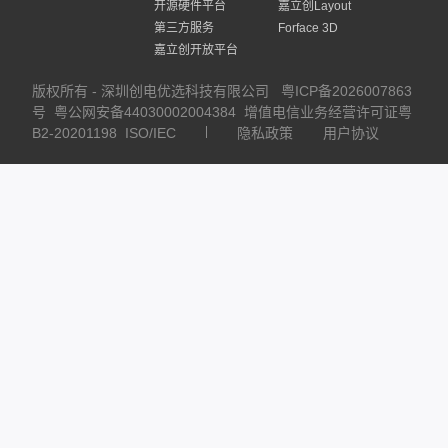
开源硬件平台
嘉立创Layout
第三方服务
Forface 3D
嘉立创开放平台
版权所有 - 深圳创电优选科技有限公司
粤ICP备2026007863
号
粤公网安备44030002004384
增值电信业务经营许可证粤
B2-20201198
ISO/IEC
隐私政策
用户协议