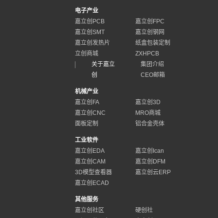
电子产业
嘉立创PCB
嘉立创FPC
嘉立创SMT
嘉立创钢网
嘉立创发热片
纸盒包装定制
立创商城
ZXHPCB
关于嘉立
集团介绍
创
CEO邮箱
机械产业
嘉立创FA
嘉立创3D
嘉立创CNC
MRO商城
面板定制
铝合金壳体
工业软件
嘉立创EDA
嘉立创Ican
嘉立创CAM
嘉立创DFM
3D模型查看器
嘉立创云ERP
嘉立创ECAD
其他服务
嘉立创社区
硬创社