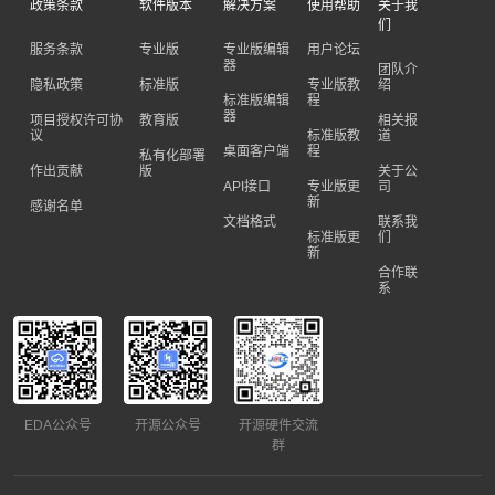
政策条款
软件版本
解决方案
使用帮助
关于我
们
服务条款
专业版
专业版编辑
用户论坛
器
团队介
隐私政策
标准版
专业版教
绍
标准版编辑
程
器
项目授权许可协
教育版
相关报
议
标准版教
道
桌面客户端
程
私有化部署
作出贡献
版
关于公
API接口
专业版更
司
新
感谢名单
文档格式
联系我
标准版更
们
新
合作联
系
EDA公众号
开源公众号
开源硬件交流
群