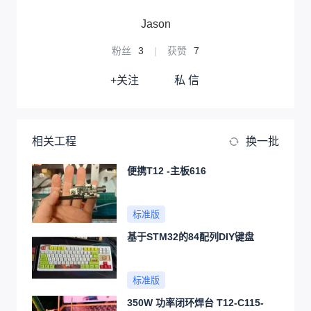
Jason
粉丝
3
|
获赞
7
+关注
私 信
相关工程
换一批
便携T12 -主板616
标准版
基于STM32的84配列DIY键盘
标准版
350W 功率闭环焊台 T12-C115-