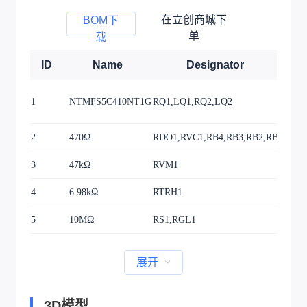
在立创商城下
BOM下
单
载
ID
Name
Designator
Fo
SO-8
1
NTMFS5C410NT1G
RQ1,LQ1,RQ2,LQ2
W5.8
LS6.
2
470Ω
RDO1,RVC1,RB4,RB3,RB2,RB1
R060
3
47kΩ
RVM1
R060
4
6.98kΩ
RTRH1
R060
5
10MΩ
RS1,RGL1
R060
展开
3D模型