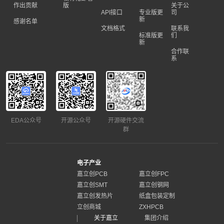
作出贡献
版
关于公
API接口
专业版更
司
新
感谢名单
文档格式
联系我
标准版更
们
新
合作联
系
EDA公众号
开源公众号
开源硬件交流
群
电子产业
嘉立创PCB
嘉立创FPC
嘉立创SMT
嘉立创钢网
嘉立创发热片
纸盒包装定制
立创商城
ZXHPCB
关于嘉立
集团介绍