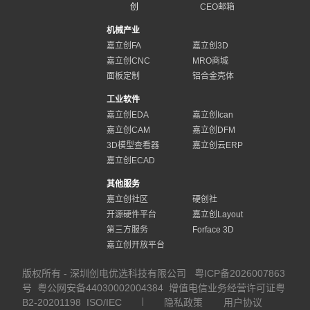
创
CEO邮箱
机械产业
嘉立创FA
嘉立创3D
嘉立创CNC
MRO商城
面板定制
铝合金壳体
工业软件
嘉立创EDA
嘉立创Ican
嘉立创CAM
嘉立创DFM
3D模型查看器
嘉立创云ERP
嘉立创ECAD
其他服务
嘉立创社区
硬创社
开源硬件平台
嘉立创Layout
第三方服务
Forface 3D
嘉立创开放平台
版权所有 - 深圳创电优选科技有限公司
粤ICP备2026007863
号
粤公网安备44030002004384
增值电信业务经营许可证粤
B2-20201198
ISO/IEC
隐私政策
用户协议