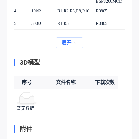
ESP8266MOD
4
10kΩ
R1,R2,R3,R8,R16
R0805
5
5
300Ω
R4,R5
R0805
2
展开
3D模型
序号
文件名称
下载次数
暂无数据
附件