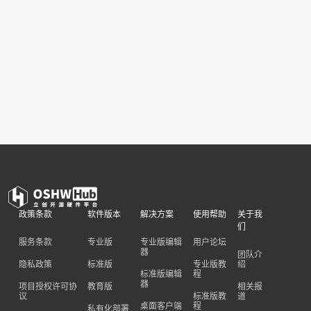
政策条款
软件版本
解决方案
使用帮助
关于我
们
服务条款
专业版
专业版编辑
用户论坛
器
团队介
隐私政策
标准版
专业版教
绍
标准版编辑
程
器
项目授权许可协
教育版
相关报
议
标准版教
道
桌面客户端
程
私有化部署