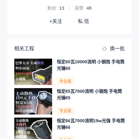
粉丝
13
|
获赞
48
+关注
私 信
相关工程
换一批
恒定60瓦10000流明 小钢炮 手电筒
光锤60
专业版
恒定65瓦7000流明 小钢炮 手电筒
光锤65
专业版
恒定66瓦7000流明19w光强 手电筒
光锤66