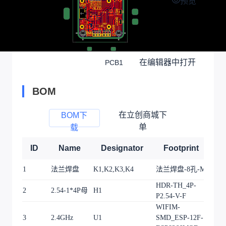
预览
在编辑器中打开
PCB1
BOM
在立创商城下
BOM下
单
载
ID
Name
Designator
Footprint
Q
1
法兰焊盘
K1,K2,K3,K4
法兰焊盘-8孔-M3
4
HDR-TH_4P-
2
2.54-1*4P母
H1
1
P2.54-V-F
WIFIM-
3
2.4GHz
U1
SMD_ESP-12F-
1