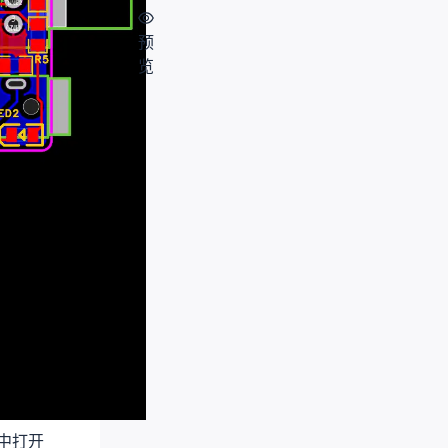
预
览
中打开