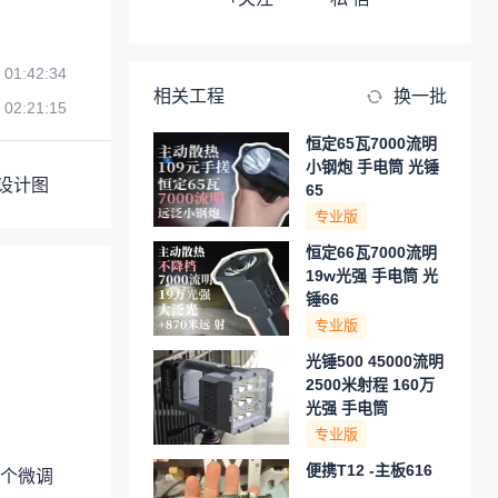
 01:42:34
相关工程
换一批
 02:21:15
恒定65瓦7000流明
小钢炮 手电筒 光锤
设计图
65
专业版
恒定66瓦7000流明
19w光强 手电筒 光
锤66
专业版
光锤500 45000流明
2500米射程 160万
光强 手电筒
专业版
便携T12 -主板616
个微调