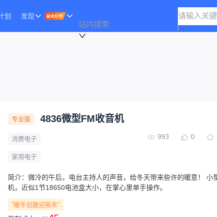
计划
发现
站内搜索
4836微型FM收音机
专业版
993
0
消费电子
家用电子
简介：
微冷的午后，电台主持人的声音，给冬天带来些许的暖意！ 小
机，近似1节18650电池盒大小，在掌心里单手操作。
”暖冬创趣迎新年“