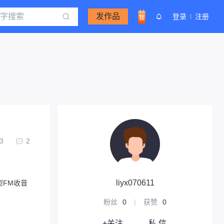
发作品
登录
注册
3
2
liyx070611
型FM收音
粉丝
0
|
获赞
0
+关注
私 信