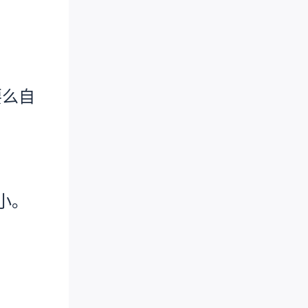
要么自
小。