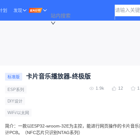
计划
发现
站内搜索
卡片音乐播放器-终极版
标准版
1.9k
12
1
ESP系列
DIY设计
WiFi/以太网
简介：
一款以ESP32-wroom-32E为主控，能进行网页操作的卡片音
计PCB。（NFC芯片只识别NTAG系列）