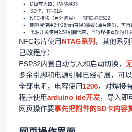
D级放大器：PAM8403
SD卡：TF-01A
NFC模块（另外购买）：RFID-RC522
喇叭我使用2个28mm直径的圆形薄片喇叭，可自
电源开关使用2.54引脚代替，自行焊接喜欢的开
NFC芯片使用
NTAG系列
，其他系列
己改程序）
ESP32内置自动写入和启动切换，
多余引脚和电源引脚已经扩展，可以
全部电阻，电容使用
1206
，对焊接有
程序使用
arduino ide开发
，导入即
网页操作要
事先把附件的SD卡内容
网页操作界面