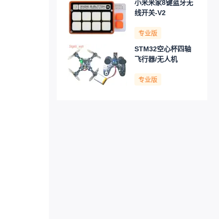
小米米家8键蓝牙无
线开关-V2
专业版
STM32空心杯四轴
飞行器/无人机
专业版