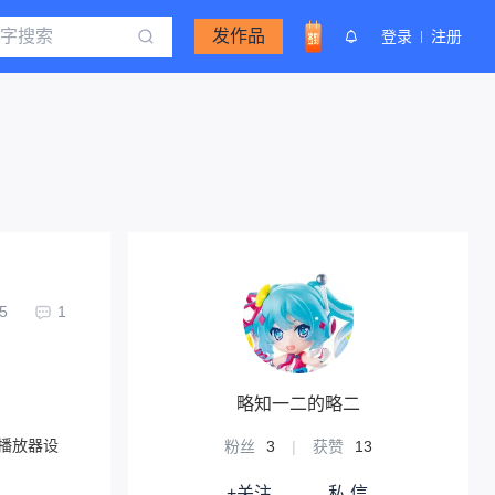
发作品
登录
注册
5
1
略知一二的略二
乐播放器设
粉丝
3
|
获赞
13
+关注
私 信