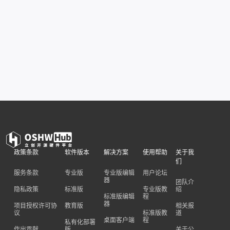
政策条款
软件版本
解决方案
使用帮助
关于我
们
服务条款
专业版
专业版编辑
用户论坛
器
团队介
隐私政策
标准版
专业版教
绍
标准版编辑
程
器
项目授权许可协
教育版
相关报
议
标准版教
道
桌面客户端
程
私有化部署
作出贡献
版
关于公