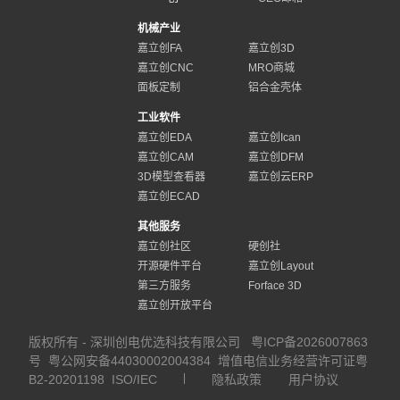
机械产业
嘉立创FA
嘉立创3D
嘉立创CNC
MRO商城
面板定制
铝合金壳体
工业软件
嘉立创EDA
嘉立创Ican
嘉立创CAM
嘉立创DFM
3D模型查看器
嘉立创云ERP
嘉立创ECAD
其他服务
嘉立创社区
硬创社
开源硬件平台
嘉立创Layout
第三方服务
Forface 3D
嘉立创开放平台
版权所有 - 深圳创电优选科技有限公司
粤ICP备2026007863
号
粤公网安备44030002004384
增值电信业务经营许可证粤
B2-20201198
ISO/IEC
隐私政策
用户协议