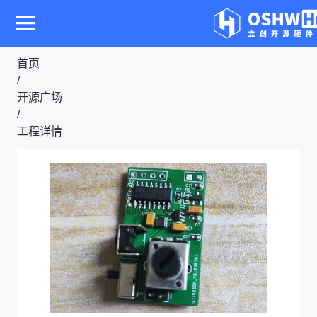
首页
/
开源广场
/
工程详情