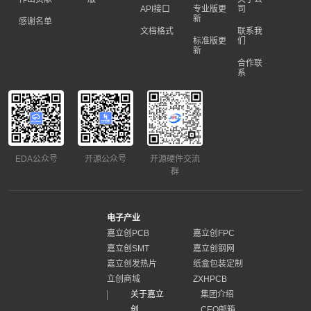
API接口
专业版更
司
新
感谢名单
文档格式
联系我
标准版更
们
新
合作联
系
EDA公众号
开源公众号
开源硬件交流
群
电子产业
嘉立创PCB
嘉立创FPC
嘉立创SMT
嘉立创钢网
嘉立创发热片
纸盒包装定制
立创商城
ZXHPCB
关于嘉立
集团介绍
创
CEO邮箱