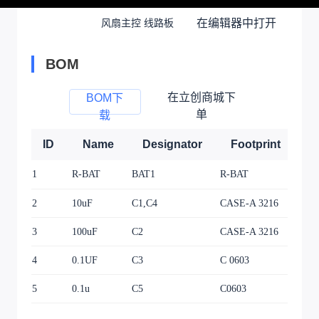
在编辑器中打开
风扇主控 线路板
BOM
在立创商城下
BOM下
单
载
ID
Name
Designator
Footprint
Q
1
R-BAT
BAT1
R-BAT
1
2
10uF
C1,C4
CASE-A 3216
2
3
100uF
C2
CASE-A 3216
1
4
0.1UF
C3
C 0603
1
5
0.1u
C5
C0603
1