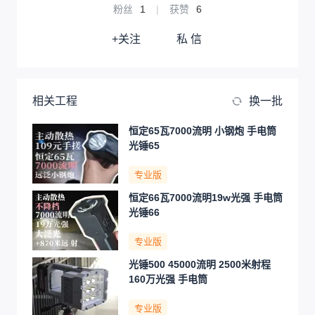
粉丝
1
|
获赞
6
+关注
私 信
相关工程
换一批
恒定65瓦7000流明 小钢炮 手电筒
光锤65
专业版
恒定66瓦7000流明19w光强 手电筒
光锤66
专业版
光锤500 45000流明 2500米射程
160万光强 手电筒
专业版