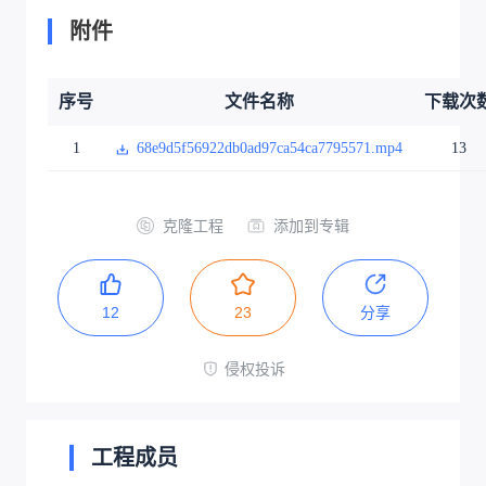
附件
序号
文件名称
下载次
1
68e9d5f56922db0ad97ca54ca7795571.mp4
13
克隆工程
添加到专辑
12
23
分享
侵权投诉
工程成员