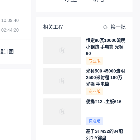
 10:39:40
相关工程
换一批
 02:44:20
恒定60瓦10000流明
小钢炮 手电筒 光锤
设计图
60
专业版
光锤500 45000流明
2500米射程 160万
光强 手电筒
专业版
便携T12 -主板616
标准版
基于STM32的84配
列DIY键盘