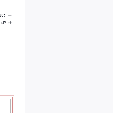
败：一
md打开