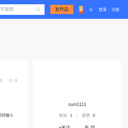
发作品
登录
注册
3
0
sum1111
杖的缩小
粉丝
1
|
获赞
0
+关注
私 信