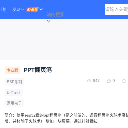
计划
发现
站内搜索
PPT翻页笔
专业版
847
0
ESP系列
DIY设计
家用电子
简介：
使用esp32做的ppt翻页笔（是之前做的，语音翻页笔火球术魔
版，并移除了火球术） 增加一块屏幕，通过排针插拔。