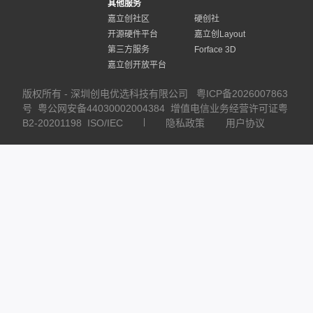
其他服务
嘉立创社区
硬创社
开源硬件平台
嘉立创Layout
第三方服务
Forface 3D
嘉立创开放平台
版权所有 - 深圳创电优选科技有限公司
粤ICP备2026007863
号
粤公网安备44030002004384
增值电信业务经营许可证粤
B2-20201198
ISO/IEC
隐私政策
用户协议