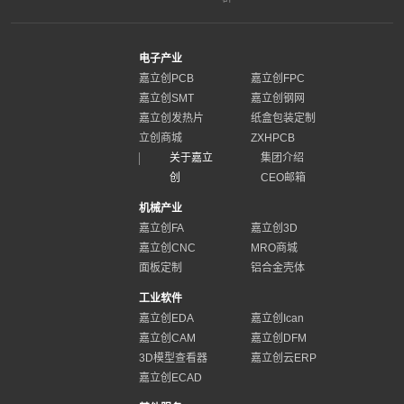
电子产业
嘉立创PCB
嘉立创FPC
嘉立创SMT
嘉立创钢网
嘉立创发热片
纸盒包装定制
立创商城
ZXHPCB
关于嘉立
集团介绍
创
CEO邮箱
机械产业
嘉立创FA
嘉立创3D
嘉立创CNC
MRO商城
面板定制
铝合金壳体
工业软件
嘉立创EDA
嘉立创Ican
嘉立创CAM
嘉立创DFM
3D模型查看器
嘉立创云ERP
嘉立创ECAD