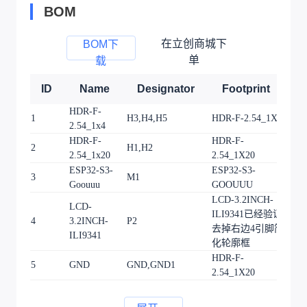
BOM
在立创商城下
BOM下
单
载
ID
Name
Designator
Footprint
Q
HDR-F-
1
H3,H4,H5
HDR-F-2.54_1X4
3
2.54_1x4
HDR-F-
HDR-F-
2
H1,H2
2
2.54_1x20
2.54_1X20
ESP32-S3-
ESP32-S3-
3
M1
1
Goouuu
GOOUUU
LCD-3.2INCH-
LCD-
ILI9341已经验证-
4
3.2INCH-
P2
1
去掉右边4引脚简
ILI9341
化轮廓框
HDR-F-
5
GND
GND,GND1
2
2.54_1X20