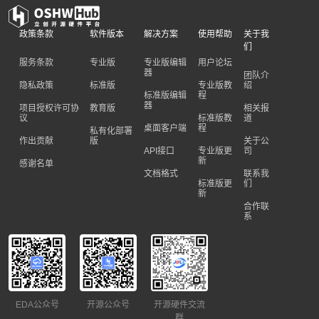
政策条款
软件版本
解决方案
使用帮助
关于我
们
服务条款
专业版
专业版编辑
用户论坛
器
团队介
隐私政策
标准版
专业版教
绍
标准版编辑
程
器
项目授权许可协
教育版
相关报
议
标准版教
道
桌面客户端
程
私有化部署
作出贡献
版
关于公
API接口
专业版更
司
新
感谢名单
文档格式
联系我
标准版更
们
新
合作联
系
EDA公众号
开源公众号
开源硬件交流
群