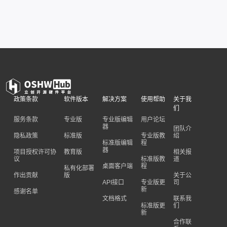
政策条款
软件版本
解决方案
使用帮助
关于我
们
服务条款
专业版
专业版编辑
用户论坛
器
团队介
隐私政策
标准版
专业版教
绍
标准版编辑
程
器
项目授权许可协
教育版
相关报
议
标准版教
道
桌面客户端
程
私有化部署
作出贡献
版
关于公
API接口
专业版更
司
新
感谢名单
文档格式
联系我
标准版更
们
新
合作联