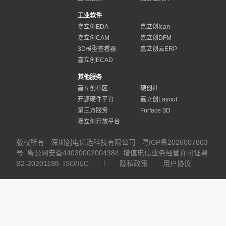
工业软件
嘉立创EDA
嘉立创Ican
嘉立创CAM
嘉立创DFM
3D模型查看器
嘉立创云ERP
嘉立创ECAD
其他服务
嘉立创社区
硬创社
开源硬件平台
嘉立创Layout
第三方服务
Forface 3D
嘉立创开放平台
版权所有 - 深圳创电优选科技有限公司
粤ICP备2026007863
号
粤公网安备44030002004384
增值电信业务经营许可证粤
B2-20201198
ISO/IEC
隐私政策
用户协议