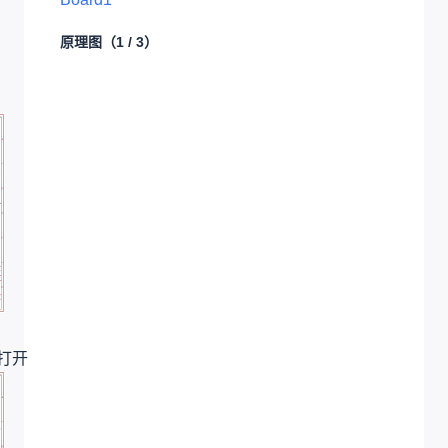
原理图
（1 / 3）
打开