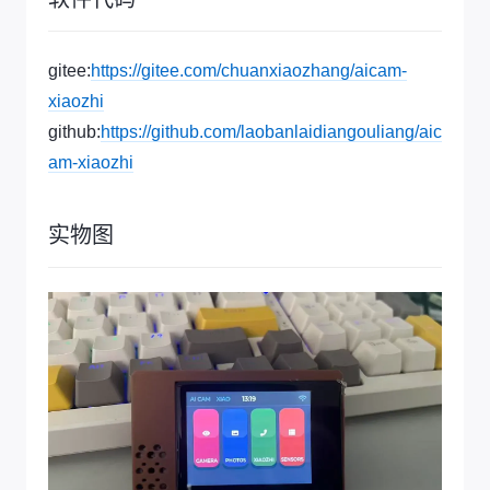
gitee:
https://gitee.com/chuanxiaozhang/aicam-
xiaozhi
github:
https://github.com/laobanlaidiangouliang/aic
am-xiaozhi
实物图