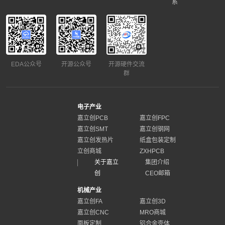
系
EDA公众号
开源公众号
开源硬件交流
群
电子产业
嘉立创PCB
嘉立创FPC
嘉立创SMT
嘉立创钢网
嘉立创发热片
纸盒包装定制
立创商城
ZXHPCB
关于嘉立
集团介绍
创
CEO邮箱
机械产业
嘉立创FA
嘉立创3D
嘉立创CNC
MRO商城
面板定制
铝合金壳体