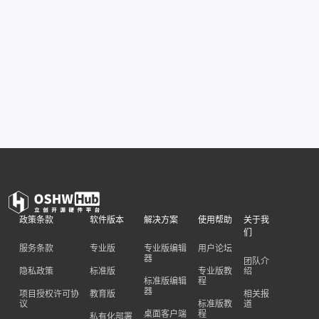
政策条款
软件版本
解决方案
使用帮助
关于我
们
服务条款
专业版
专业版编辑
用户论坛
器
团队介
隐私政策
标准版
专业版教
绍
标准版编辑
程
器
项目授权许可协
教育版
相关报
议
标准版教
道
桌面客户端
程
私有化部署