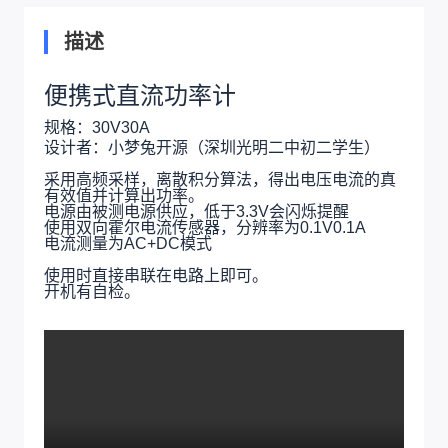
描述
便携式直流功率计
规格：30V30A
设计者：小梦兔开源（深圳光明二中初二学生）
采用高频采样，离散积分算法，得出电压电流的真
有效值并计算出功率。
电源由被测电源供应，低于3.3V会闪烁提醒
使用双向霍尔电流传感器，分辨率为0.1V0.1A
电流测量为AC+DC模式
使用时直接串联在电路上即可。
开机有自检。