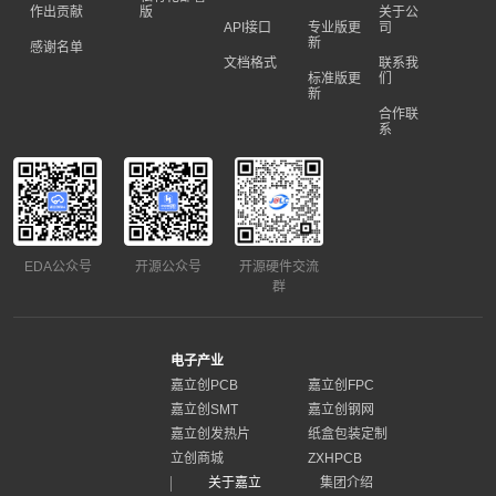
作出贡献
版
关于公
API接口
专业版更
司
新
感谢名单
文档格式
联系我
标准版更
们
新
合作联
系
EDA公众号
开源公众号
开源硬件交流
群
电子产业
嘉立创PCB
嘉立创FPC
嘉立创SMT
嘉立创钢网
嘉立创发热片
纸盒包装定制
立创商城
ZXHPCB
关于嘉立
集团介绍