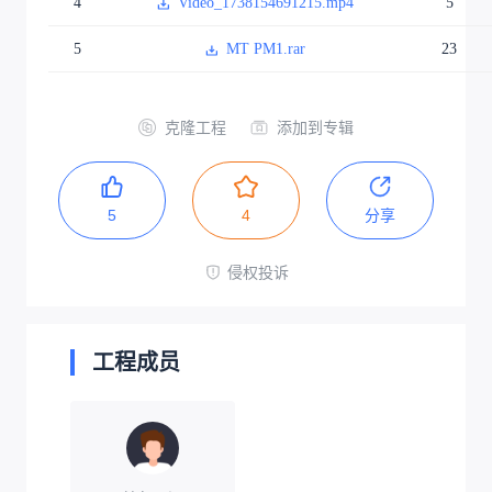
4
Video_1738154691215.mp4
5
5
MT PM1.rar
23
克隆工程
添加到专辑
5
4
分享
侵权投诉
工程成员