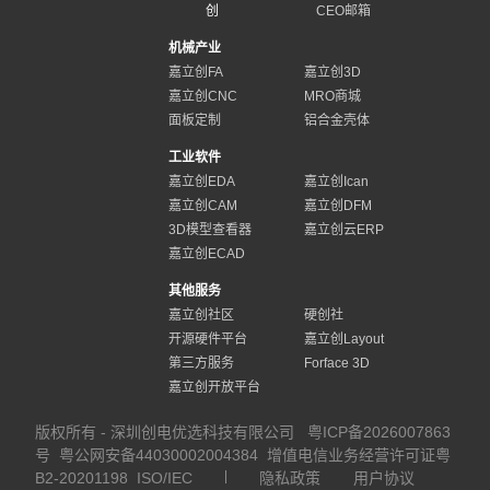
创
CEO邮箱
机械产业
嘉立创FA
嘉立创3D
嘉立创CNC
MRO商城
面板定制
铝合金壳体
工业软件
嘉立创EDA
嘉立创Ican
嘉立创CAM
嘉立创DFM
3D模型查看器
嘉立创云ERP
嘉立创ECAD
其他服务
嘉立创社区
硬创社
开源硬件平台
嘉立创Layout
第三方服务
Forface 3D
嘉立创开放平台
版权所有 - 深圳创电优选科技有限公司
粤ICP备2026007863
号
粤公网安备44030002004384
增值电信业务经营许可证粤
B2-20201198
ISO/IEC
隐私政策
用户协议