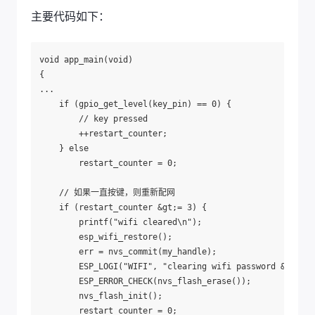
主要代码如下：
void app_main(void)

{

...

    if (gpio_get_level(key_pin) == 0) {

        // key pressed

        ++restart_counter;

    } else

        restart_counter = 0;

    // 如果一直按键，则重新配网

    if (restart_counter &gt;= 3) {

        printf("wifi cleared\n");

        esp_wifi_restore();

        err = nvs_commit(my_handle);

        ESP_LOGI("WIFI", "clearing wifi password &amp; s
        ESP_ERROR_CHECK(nvs_flash_erase());

        nvs_flash_init();

        restart_counter = 0;
