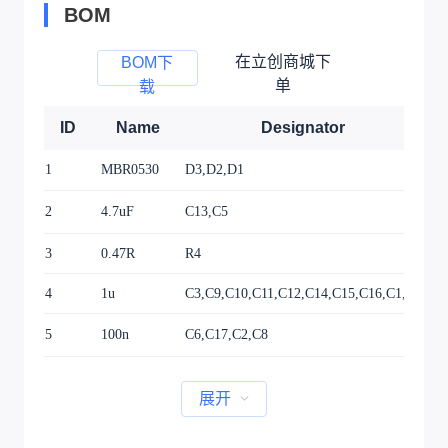
BOM
在立创商城下
BOM下
单
载
ID
Name
Designator
1
MBR0530
D3,D2,D1
SO
2
4.7uF
C13,C5
c0
3
0.47R
R4
r0
4
1u
C3,C9,C10,C11,C12,C14,C15,C16,C1,C19
c0
5
100n
C6,C17,C2,C8
c0
展开