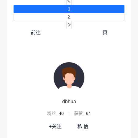
1
2
前往
页
dbhua
粉丝
40
|
获赞
64
+关注
私 信