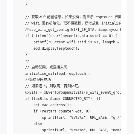
    }

    // 获取wifi配置信息，如果没有，则显示 esptouch 界面

    // wifi 没有初始化，取不得数据，所以放到 initialise_wif
    /*esp_wifi_get_config(WIFI_IF_STA, &amp;myconfig);

    if (strlen((char*)myconfig.sta.ssid) == 0) {

        printf("Current wifi ssid is %s, length = %d\n",
        epd.display(esptouch);

    }

    */

    // 启动配网，或直接入网

    initialise_wifi(epd, esptouch);

    //等待配网成功

    // 如果连上，则联网，否则休眠。

    uxBits = xEventGroupWaitBits(s_wifi_event_group, CON
    if ((uxBits &amp; CONNECTED_BIT)  ){

        get_mac_address();

        if (restart_counter &gt; 0)

            sprintf(url, "%s%s%s", URL_BASE, "qr/", mac_
        else

            sprintf(url, "%s%s%s", URL_BASE, "name/", ma