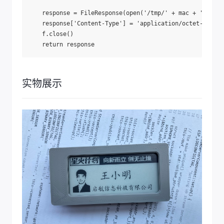
    response = FileResponse(open('/tmp/' + mac + '.bmp',
    response['Content-Type'] = 'application/octet-stream
    f.close()

实物展示