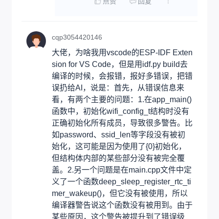
点赞
回复
cqp3054420146
大佬，为啥我用vscode的ESP-IDF Exten
sion for VS Code，但是用idf.py build去
编译的时候，会报错，报好多错误，把错
误扔给AI，说是：首先，从错误信息来
看，有两个主要的问题：1.在app_main()
函数中，初始化wifi_config_t结构时没有
正确初始化所有成员，导致很多警告。比
如password、ssid_len等字段没有被初
始化，这可能是因为使用了{0}初始化，
但结构体内部的某些部分没有被完全覆
盖。2.另一个问题是在main.cpp文件中定
义了一个函数deep_sleep_register_rtc_ti
mer_wakeup()，但它没有被使用，所以
编译器警告说这个函数没有被用到。由于
某些原因，这个警告被提升到了错误级