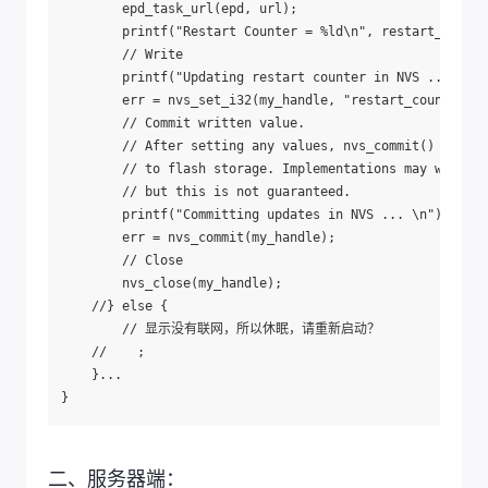
        epd_task_url(epd, url);

        printf("Restart Counter = %ld\n", restart_counte
        // Write

        printf("Updating restart counter in NVS ... ");

        err = nvs_set_i32(my_handle, "restart_counter", 
        // Commit written value.

        // After setting any values, nvs_commit() must b
        // to flash storage. Implementations may write t
        // but this is not guaranteed.

        printf("Committing updates in NVS ... \n");

        err = nvs_commit(my_handle);

        // Close

        nvs_close(my_handle);

    //} else {

        // 显示没有联网，所以休眠，请重新启动？

    //    ;

    }...

二、服务器端：