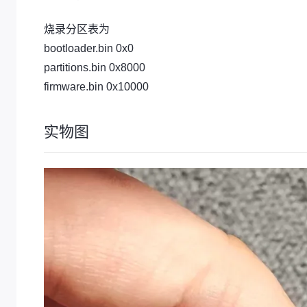
烧录分区表为
bootloader.bin 0x0
partitions.bin 0x8000
firmware.bin 0x10000
实物图