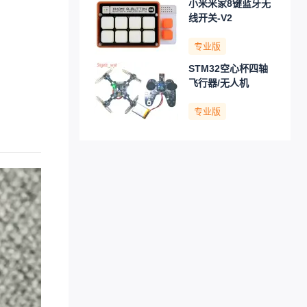
小米米家8键蓝牙无
线开关-V2
专业版
STM32空心杯四轴
飞行器/无人机
专业版