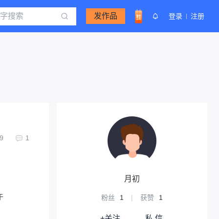
发作品
登录
注册
9
1
月初
于
粉丝
1
|
获赞
1
+关注
私 信