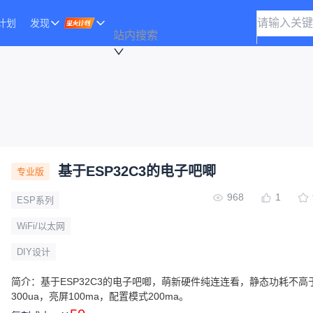
计划
发现
站内搜索
基于ESP32C3的电子吧唧
专业版
968
1
ESP系列
WiFi/以太网
DIY设计
简介：
基于ESP32C3的电子吧唧，萌新硬件纯连连看，静态功耗不高
300ua，亮屏100ma，配置模式200ma。